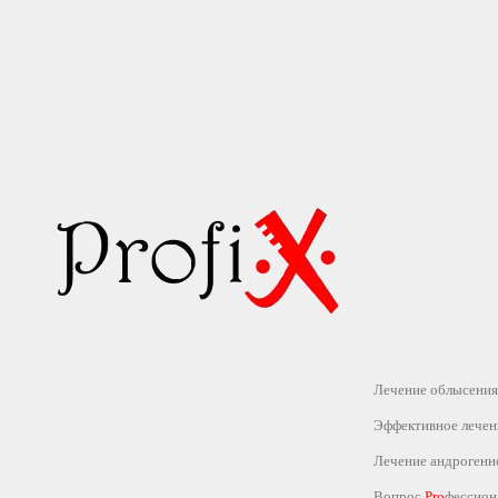
Лечение облысения
Эффективное лечен
Лечение андрогенн
Вопрос
Pro
фессион