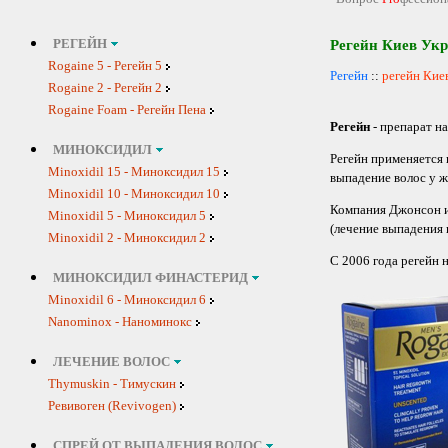
РЕГЕЙН
Регейн Киев Ук
Rogaine 5 - Регейн 5
Регейн
::
регейн Кие
Rogaine 2 - Регейн 2
Rogaine Foam - Регейн Пена
Регейн
- препарат н
МИНОКСИДИЛ
Регейн применяется 
Minoxidil 15 - Миноксидил 15
выпадение волос у 
Minoxidil 10 - Миноксидил 10
Компания Джонсон и
Minoxidil 5 - Миноксидил 5
(лечение выпадения 
Minoxidil 2 - Миноксидил 2
С 2006 года регейн 
МИНОКСИДИЛ ФИНАСТЕРИД
Minoxidil 6 - Миноксидил 6
Nanominox - Наноминокс
ЛЕЧЕНИЕ ВОЛОС
Thymuskin - Тимускин
Ревивоген (Revivogen)
СПРЕЙ ОТ ВЫПАДЕНИЯ ВОЛОС