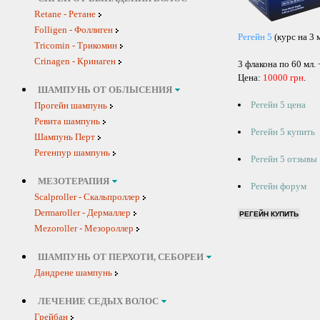
Retane - Ретане
Folligen - Фоллиген
Регейн 5
(курс на 3 
Tricomin - Трикомин
Crinagen - Кринаген
3 флакона по 60 мл.
Цена:
10000 грн
.
ШАМПУНЬ ОТ ОБЛЫСЕНИЯ
Регейн 5 цена
Прогейн шампунь
Ревита шампунь
Регейн 5 купить
Шампунь Перт
Регенпур шампунь
Регейн 5 отзывы
МЕЗОТЕРАПИЯ
Регейн форум
Scalproller - Скальпроллер
Dermaroller - Дермаллер
Mezoroller - Мезороллер
ШАМПУНЬ ОТ ПЕРХОТИ, СЕБОРЕИ
Дандрене шампунь
ЛЕЧЕНИЕ СЕДЫХ ВОЛОС
Грейбан