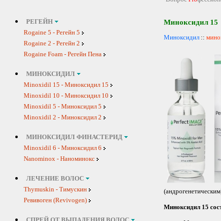
РЕГЕЙН
Миноксидил 15
Rogaine 5 - Регейн 5
Миноксидил
::
мино
Rogaine 2 - Регейн 2
Rogaine Foam - Регейн Пена
МИНОКСИДИЛ
Minoxidil 15 - Миноксидил 15
Minoxidil 10 - Миноксидил 10
Minoxidil 5 - Миноксидил 5
Minoxidil 2 - Миноксидил 2
МИНОКСИДИЛ ФИНАСТЕРИД
Minoxidil 6 - Миноксидил 6
Nanominox - Наноминокс
ЛЕЧЕНИЕ ВОЛОС
Thymuskin - Тимускин
(андрогенетическим
Ревивоген (Revivogen)
Миноксидил 15 сос
СПРЕЙ ОТ ВЫПАДЕНИЯ ВОЛОС