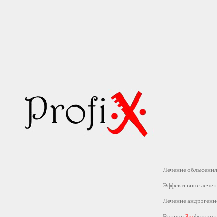
Лечение облысения
Эффективное лечен
Лечение андрогенн
Вопрос
Pro
фессион