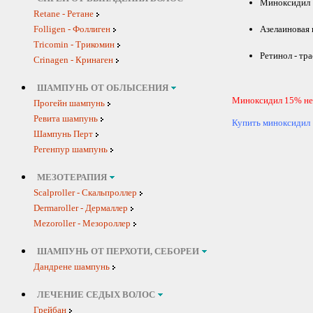
Миноксидил 1
Retane - Ретане
Folligen - Фоллиген
Азелаиновая 
Tricomin - Трикомин
Ретинол - тр
Crinagen - Кринаген
ШАМПУНЬ ОТ ОБЛЫСЕНИЯ
Миноксидил 15% не
Прогейн шампунь
Ревита шампунь
Купить миноксидил
Шампунь Перт
Регенпур шампунь
МЕЗОТЕРАПИЯ
Scalproller - Скальпроллер
Dermaroller - Дермаллер
Mezoroller - Мезороллер
ШАМПУНЬ ОТ ПЕРХОТИ, СЕБОРЕИ
Дандрене шампунь
ЛЕЧЕНИЕ СЕДЫХ ВОЛОС
Грейбан